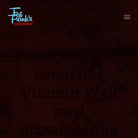
Framgångsrikt
event hos
Vitamin Well
med
pizzacatering