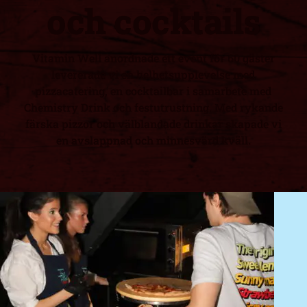
och cocktails
Vitamin Well anordnade ett event för 60 gäster
levererade vi en helhetsupplevelse med
pizzacatering, en cocktailbar i samarbete med
Chemistry Drink och festutrustning. Med rykande
färska pizzor och välblandade drinkar skapade vi
en avslappnad och minnesvärd kväll.